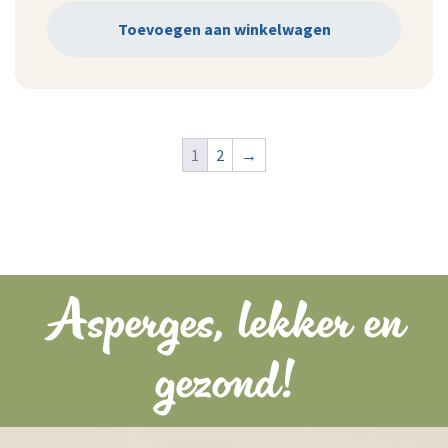
Toevoegen aan winkelwagen
1
2
→
Asperges, lekker en
gezond!