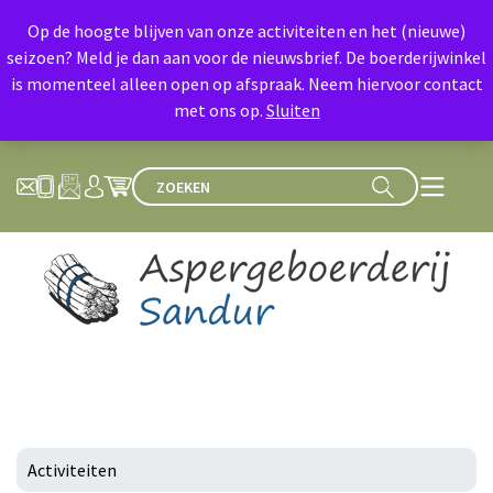
Op de hoogte blijven van onze activiteiten en het (nieuwe)
seizoen? Meld je dan aan voor de nieuwsbrief. De boerderijwinkel
is momenteel alleen open op afspraak. Neem hiervoor contact
met ons op.
Sluiten
Activiteiten