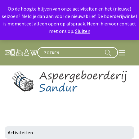
Op de hoogte blijven van onze activiteiten en het (nieuwe)
seizoen? Meld je dan aan voor de nieuwsbrief. De boerderijwinkel
is momenteel alleen open op afspraak. Neem hiervoor contact
met ons op.
Sluiten
Activiteiten