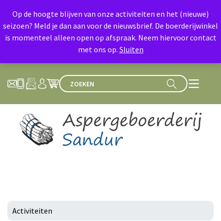
Op de hoogte blijven van onze activiteiten en het (nieuwe)
seizoen? Meld je dan aan voor de nieuwsbrief. De boerderijwinkel
is momenteel alleen open op afspraak. Neem hiervoor contact
met ons op.
Sluiten
Activiteiten