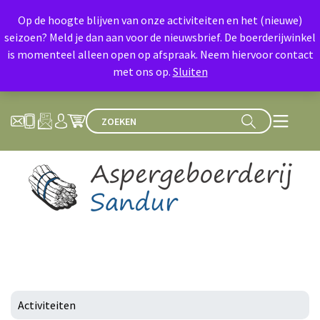
Op de hoogte blijven van onze activiteiten en het (nieuwe)
seizoen? Meld je dan aan voor de nieuwsbrief. De boerderijwinkel
is momenteel alleen open op afspraak. Neem hiervoor contact
met ons op.
Sluiten
Activiteiten