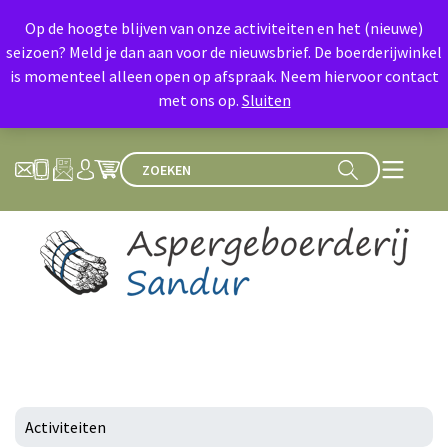
Op de hoogte blijven van onze activiteiten en het (nieuwe)
seizoen? Meld je dan aan voor de nieuwsbrief. De boerderijwinkel
is momenteel alleen open op afspraak. Neem hiervoor contact
met ons op.
Sluiten
Activiteiten