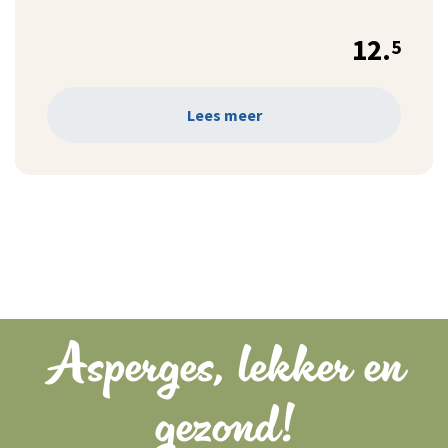
12.
5
Lees meer
Asperges, lekker en
gezond!