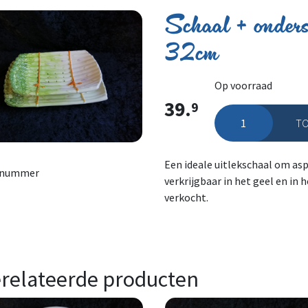
Schaal + onders
32cm
Op voorraad
39.
9
TO
Schaal + onderscha
Een ideale uitlekschaal om asp
lnummer
verkrijgbaar in het geel en in 
verkocht.
relateerde producten