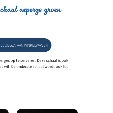
chaal asperge groen
EVOEGEN AAN WINKELWAGEN
al asperge groen 32cm aantal
erges op te serveren. Deze schaal is ook
het wit. De onderste schaal wordt ook los