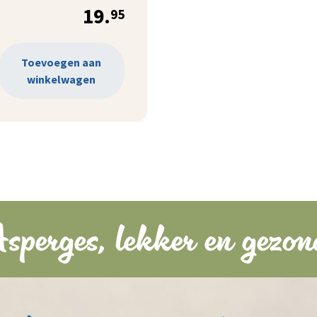
19.
95
Toevoegen aan
winkelwagen
sperges, lekker en gezon