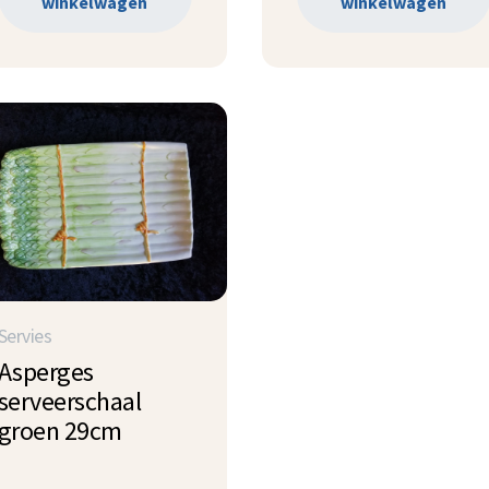
winkelwagen
winkelwagen
Servies
Asperges
serveerschaal
groen 29cm