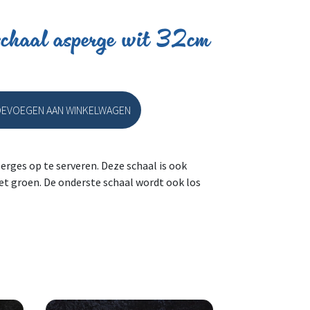
chaal asperge wit 32cm
EVOEGEN AAN WINKELWAGEN
l asperge wit 32cm aantal
erges op te serveren. Deze schaal is ook
het groen. De onderste schaal wordt ook los