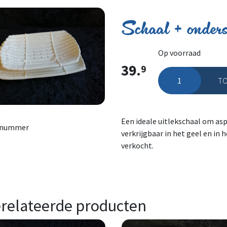
Schaal + onders
Op voorraad
39.
9
TO
Schaal + onderschaa
Een ideale uitlekschaal om asp
lnummer
verkrijgbaar in het geel en in 
verkocht.
relateerde producten