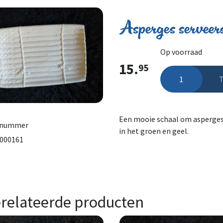
Asperges servee
Op voorraad
15.
95
Asperges serveers
Een mooie schaal om asperges o
lnummer
in het groen en geel.
000161
relateerde producten