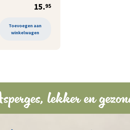
15.
95
Toevoegen aan
winkelwagen
sperges, lekker en gezon