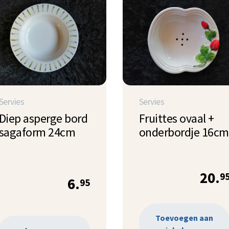
Servies
Servies
Diep asperge bord
Fruittes ovaal +
sagaform 24cm
onderbordje 16cm
20.
9
6.
95
Toevoegen aan