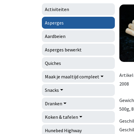
Activiteiten
Asperges
Aardbeien
Asperges bewerkt
Quiches
Artike
Maak je maaltijd compleet
2008
Snacks
Gewich
Dranken
500g, 8
Koken & tafelen
Geschi
Geschi
Hunebed Highway