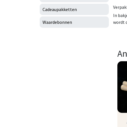
Verpak
Cadeaupakketten
In bakj
Waardebonnen
wordt d
An