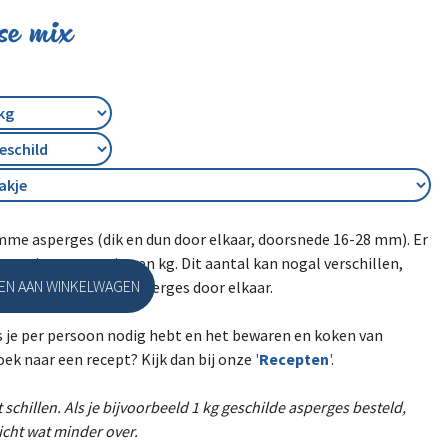
se mix
mme asperges (dik en dun door elkaar, doorsnede 16-28 mm). Er
se mix asperges in een kg. Dit aantal kan nogal verschillen,
N AAN WINKELWAGEN
uit dikke en dunne asperges door elkaar.
al
s je per persoon nodig hebt en het bewaren en koken van
oek naar een recept? Kijk dan bij onze
'
Recepten
'
.
schillen. Als je bijvoorbeeld 1 kg geschilde asperges besteld,
wicht wat minder over.