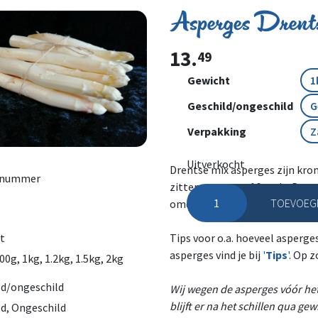
Asperges Drent
13.
49
Gewicht
Geschild/ongeschild
Verpakking
Uitverkocht
Drentse mix asperges zijn kro
lnummer
zitten ongeveer 16 stuks Drent
TOEVOEGE
omdat de Drentse mix bestaat 
Asperges Drentse mix aant
t
Tips voor o.a. hoeveel asperge
asperges vind je bij
'
Tips
'
. Op z
00g, 1kg, 1.2kg, 1.5kg, 2kg
ld/ongeschild
Wij wegen de asperges vóór het 
blijft er na het schillen qua ge
ld, Ongeschild