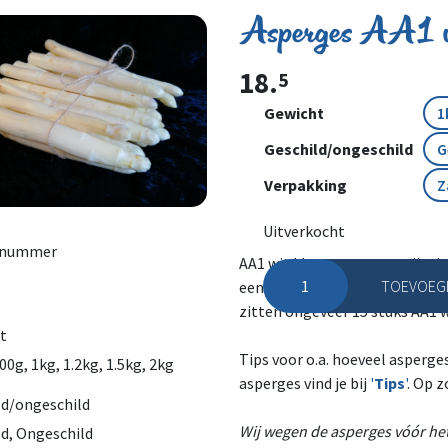
Asperges AA1 
18.
5
Gewicht
Geschild/ongeschild
Verpakking
Uitverkocht
lnummer
AA1 wit klasse asperges zijn 
TOEVOEGE
een witte kop. Deze aspergesoo
Asperges AA1 wit aantal
zitten ongeveer 15 stuks AA1 w
t
Tips voor o.a. hoeveel asperge
00g, 1kg, 1.2kg, 1.5kg, 2kg
asperges vind je bij
'
Tips
'
. Op z
ld/ongeschild
Wij wegen de asperges vóór het 
ld, Ongeschild