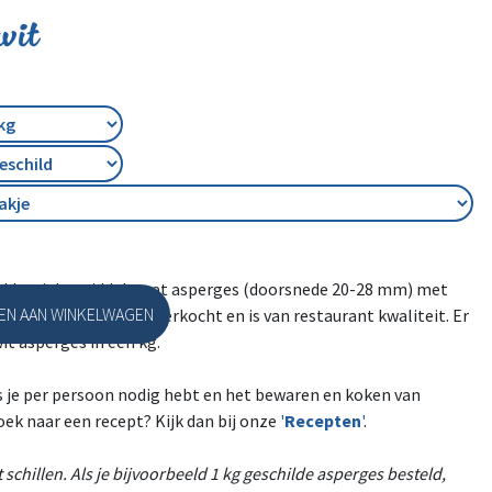
wit
de klassieke middelmaat asperges (doorsnede 20-28 mm) met
N AAN WINKELWAGEN
rt wordt het meest verkocht en is van restaurant kwaliteit. Er
it asperges in een kg.
s je per persoon nodig hebt en het bewaren en koken van
oek naar een recept? Kijk dan bij onze
'
Recepten
'
.
schillen. Als je bijvoorbeeld 1 kg geschilde asperges besteld,