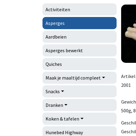
Activiteiten
Asperges
Aardbeien
Asperges bewerkt
Quiches
Artike
Maak je maaltijd compleet
2001
Snacks
Gewich
Dranken
500g, 8
Koken & tafelen
Geschi
Geschi
Hunebed Highway