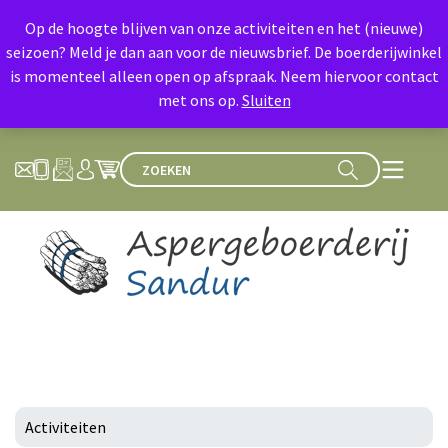
Op de hoogte blijven van onze activiteiten en het (nieuwe)
seizoen? Meld je dan aan voor de nieuwsbrief. De boerderijwinkel
is momenteel alleen open op afspraak. Neem hiervoor contact
met ons op.
Sluiten
Activiteiten