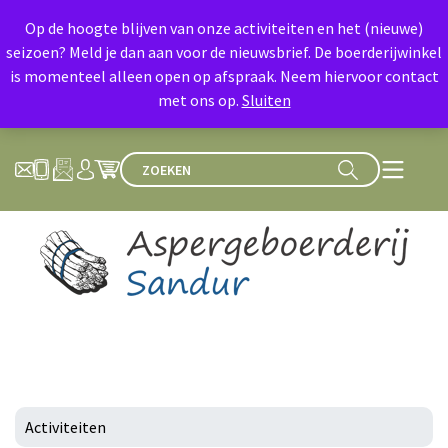
Op de hoogte blijven van onze activiteiten en het (nieuwe)
seizoen? Meld je dan aan voor de nieuwsbrief. De boerderijwinkel
is momenteel alleen open op afspraak. Neem hiervoor contact
met ons op.
Sluiten
Activiteiten