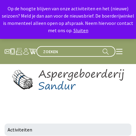
Op de hoogte blijven van onze activiteiten en het (nieuwe)
seizoen? Meld je dan aan voor de nieuwsbrief. De boerderijwinkel
is momenteel alleen open op afspraak. Neem hiervoor contact
met ons op.
Sluiten
Activiteiten