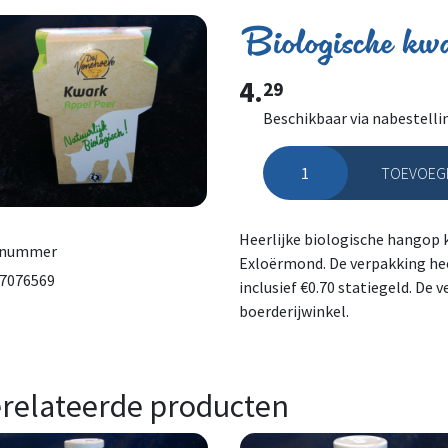
Biologische kwa
4.
29
Beschikbaar via nabestelli
TOEVOEGE
Biologische kwark appel pe
Heerlijke biologische hangop 
lnummer
Exloërmond. De verpakking hee
7076569
inclusief €0.70 statiegeld. De v
boerderijwinkel.
relateerde producten