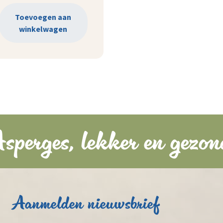
Toevoegen aan
winkelwagen
sperges, lekker en gezon
Aanmelden nieuwsbrief