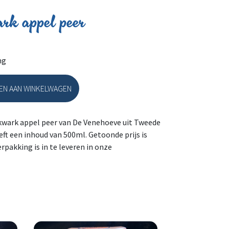
rk appel peer
ng
N AAN WINKELWAGEN
er aantal
kwark appel peer van De Venehoeve uit Tweede
ft een inhoud van 500ml. Getoonde prijs is
erpakking is in te leveren in onze