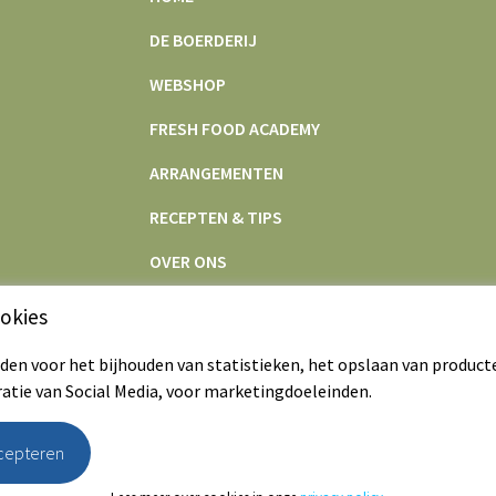
DE BOERDERIJ
WEBSHOP
FRESH FOOD ACADEMY
ARRANGEMENTEN
RECEPTEN & TIPS
OVER ONS
CONTACT
okies
en voor het bijhouden van statistieken, het opslaan van product
ratie van Social Media, voor marketingdoeleinden.
ccepteren
Webshop
|
De boerderij
|
Algemene voo