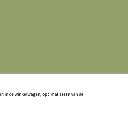
en in de winkelwagen, optimaliseren van de
rwaarden
|
Contact
|
Website door Webba