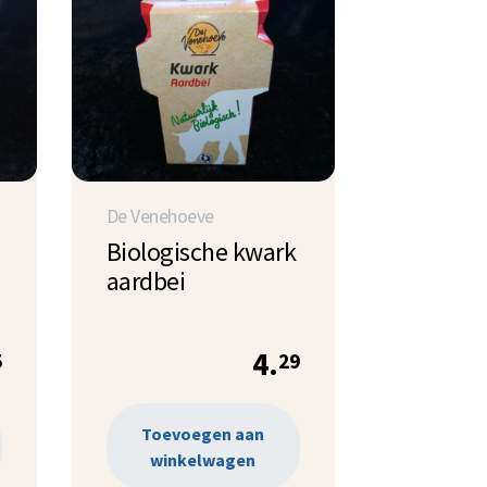
De Venehoeve
Biologische kwark
aardbei
4.
5
29
Toevoegen aan
winkelwagen