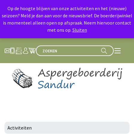
Op de hoogte blijven van onze activiteiten en het (nieuwe)
seizoen? Meld je dan aan voor de nieuwsbrief. De boerderijwinkel
is momenteel alleen open op afspraak. Neem hiervoor contact
met ons op.
Sluiten
Activiteiten