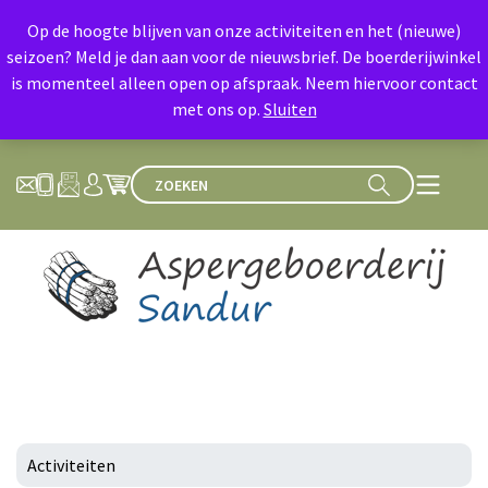
Op de hoogte blijven van onze activiteiten en het (nieuwe)
seizoen? Meld je dan aan voor de nieuwsbrief. De boerderijwinkel
is momenteel alleen open op afspraak. Neem hiervoor contact
met ons op.
Sluiten
Activiteiten