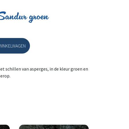
 Sandur groen
WINKELWAGEN
r groen aantal
et schillen van asperges, in de kleur groen en
erop.