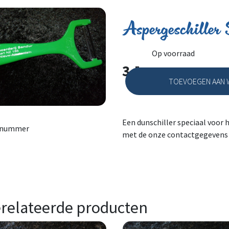
Aspergeschiller
Op voorraad
3.
5
TOEVOEGEN AAN 
Aspergeschiller Sandu
Een dunschiller speciaal voor h
lnummer
met de onze contactgegevens 
relateerde producten