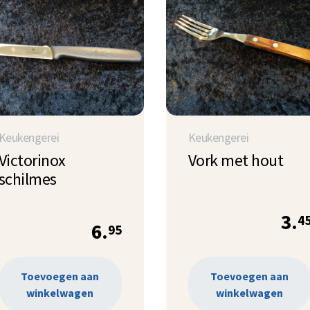
Keukengerei
Keukengerei
Victorinox
Vork met hout
schilmes
3.
4
6.
95
Toevoegen aan
Toevoegen aan
winkelwagen
winkelwagen