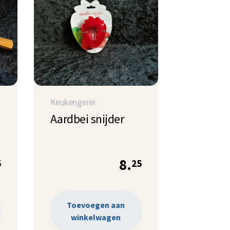
Keukengerei
Aardbei snijder
8.
5
25
Toevoegen aan
winkelwagen