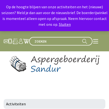
Op de hoogte blijven van onze activiteiten en het (nieuwe)
seizoen? Meld je dan aan voor de nieuwsbrief. De boerderijwinkel
is momenteel alleen open op afspraak. Neem hiervoor contact
met ons op.
Sluiten
Activiteiten