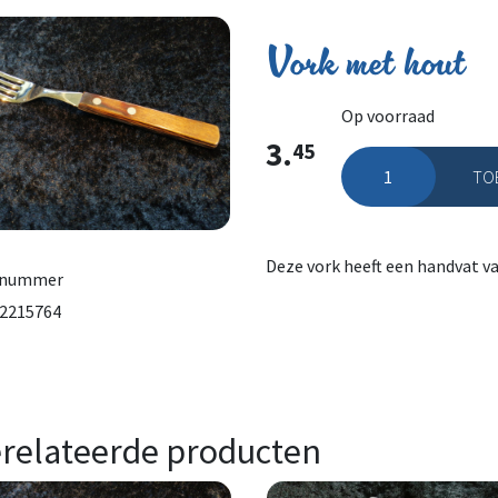
Vork met hout
Op voorraad
3.
45
TO
Vork met hout aanta
Deze vork heeft een handvat va
lnummer
2215764
relateerde producten