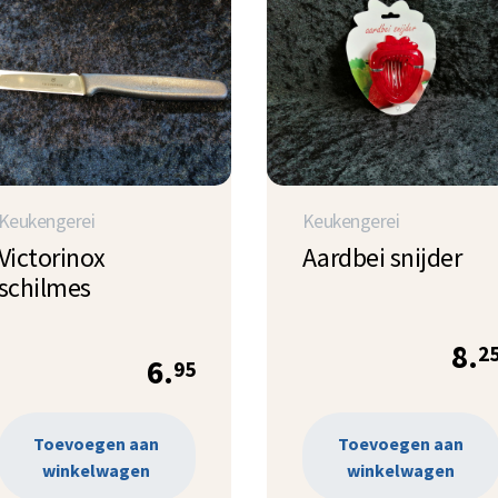
Keukengerei
Keukengerei
Victorinox
Aardbei snijder
schilmes
8.
2
6.
95
Toevoegen aan
Toevoegen aan
winkelwagen
winkelwagen