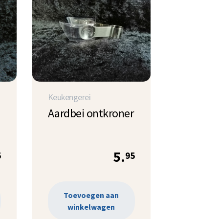
Keukengerei
Aardbei ontkroner
5.
5
95
Toevoegen aan
winkelwagen