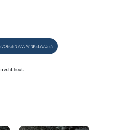
EVOEGEN AAN WINKELWAGEN
l
n echt hout.