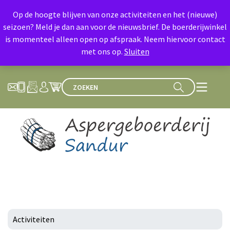
Op de hoogte blijven van onze activiteiten en het (nieuwe)
seizoen? Meld je dan aan voor de nieuwsbrief. De boerderijwinkel
is momenteel alleen open op afspraak. Neem hiervoor contact
met ons op.
Sluiten
Activiteiten