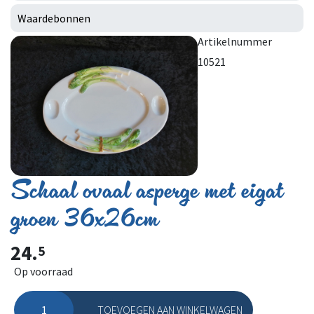
Waardebonnen
Artikelnummer
10521
Schaal ovaal asperge met eigat
groen 36x26cm
24.
5
Op voorraad
TOEVOEGEN AAN WINKELWAGEN