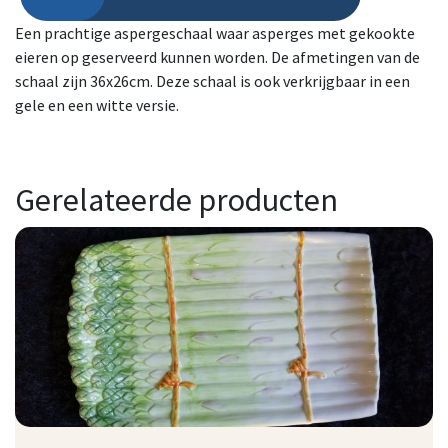
Schaal ovaal asperge met eigat groen 36x26cm aantal
Een prachtige aspergeschaal waar asperges met gekookte
eieren op geserveerd kunnen worden. De afmetingen van de
schaal zijn 36x26cm. Deze schaal is ook verkrijgbaar in een
gele en een witte versie.
Gerelateerde producten