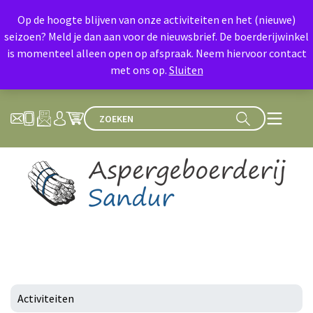
Op de hoogte blijven van onze activiteiten en het (nieuwe)
seizoen? Meld je dan aan voor de nieuwsbrief. De boerderijwinkel
is momenteel alleen open op afspraak. Neem hiervoor contact
met ons op.
Sluiten
Activiteiten