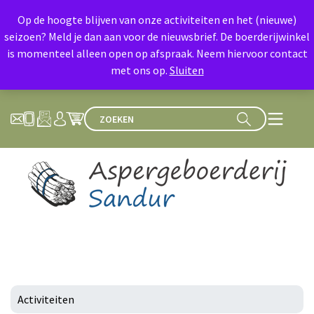
Op de hoogte blijven van onze activiteiten en het (nieuwe)
seizoen? Meld je dan aan voor de nieuwsbrief. De boerderijwinkel
is momenteel alleen open op afspraak. Neem hiervoor contact
met ons op.
Sluiten
Activiteiten