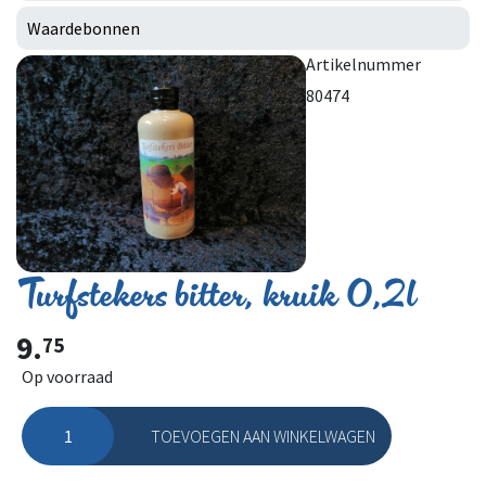
Waardebonnen
Artikelnummer
80474
Turfstekers bitter, kruik 0,2l
9.
75
Op voorraad
TOEVOEGEN AAN WINKELWAGEN
Turfstekers bitter, kruik 0,2l aantal