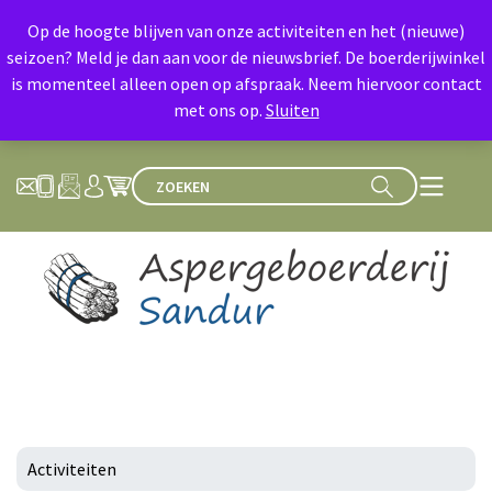
Op de hoogte blijven van onze activiteiten en het (nieuwe)
seizoen? Meld je dan aan voor de nieuwsbrief. De boerderijwinkel
is momenteel alleen open op afspraak. Neem hiervoor contact
met ons op.
Sluiten
Activiteiten