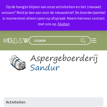
Op de hoogte blijven van onze activiteiten en het (nieuwe)
seizoen? Meld je dan aan voor de nieuwsbrief. De boerderijwinkel
is momenteel alleen open op afspraak. Neem hiervoor contact
met ons op.
Sluiten
Activiteiten