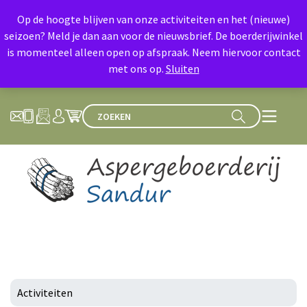
Op de hoogte blijven van onze activiteiten en het (nieuwe)
seizoen? Meld je dan aan voor de nieuwsbrief. De boerderijwinkel
is momenteel alleen open op afspraak. Neem hiervoor contact
met ons op.
Sluiten
Activiteiten