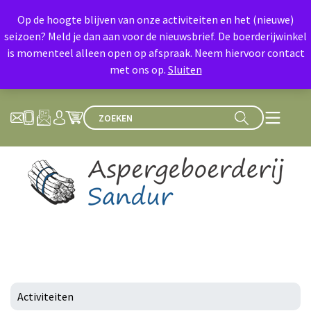
Op de hoogte blijven van onze activiteiten en het (nieuwe)
seizoen? Meld je dan aan voor de nieuwsbrief. De boerderijwinkel
is momenteel alleen open op afspraak. Neem hiervoor contact
met ons op.
Sluiten
Activiteiten