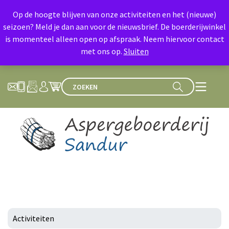
Op de hoogte blijven van onze activiteiten en het (nieuwe)
seizoen? Meld je dan aan voor de nieuwsbrief. De boerderijwinkel
is momenteel alleen open op afspraak. Neem hiervoor contact
met ons op.
Sluiten
Activiteiten