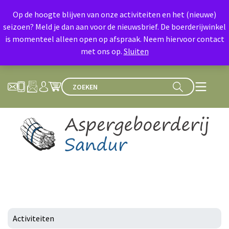
Op de hoogte blijven van onze activiteiten en het (nieuwe)
seizoen? Meld je dan aan voor de nieuwsbrief. De boerderijwinkel
is momenteel alleen open op afspraak. Neem hiervoor contact
met ons op.
Sluiten
Activiteiten