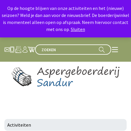
Op de hoogte blijven van onze activiteiten en het (nieuwe)
seizoen? Meld je dan aan voor de nieuwsbrief. De boerderijwinkel
is momenteel alleen open op afspraak. Neem hiervoor contact
met ons op.
Sluiten
Activiteiten