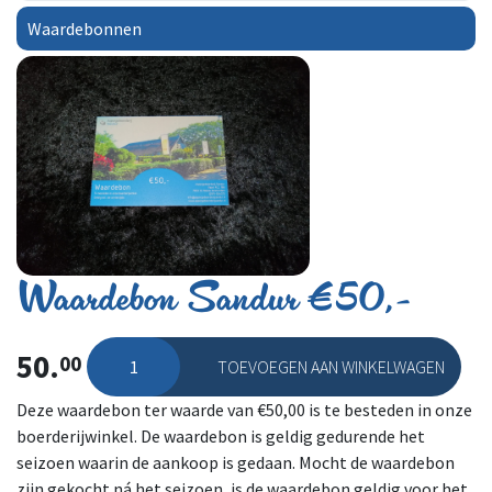
Waardebonnen
Waardebon Sandur €50,-
50.
00
TOEVOEGEN AAN WINKELWAGEN
Waardebon Sandur €50,- aantal
Deze waardebon ter waarde van €50,00 is te besteden in onze
boerderijwinkel. De waardebon is geldig gedurende het
seizoen waarin de aankoop is gedaan. Mocht de waardebon
zijn gekocht ná het seizoen, is de waardebon geldig voor het