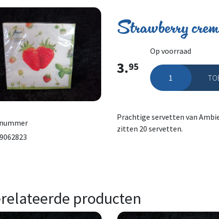
Strawberry crem
Op voorraad
3.
95
TO
Strawberry creme Am
Prachtige servetten van Ambie
lnummer
zitten 20 servetten.
9062823
relateerde producten