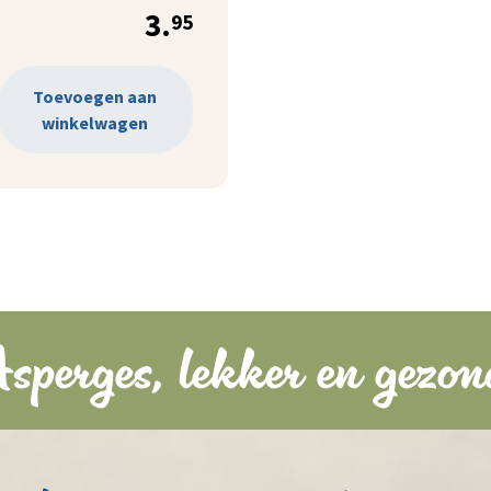
3.
95
Toevoegen aan
winkelwagen
sperges, lekker en gezon