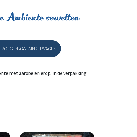
e Ambiente servetten
EVOEGEN AAN WINKELWAGEN
biente servetten aantal
nte met aardbeien erop. In de verpakking