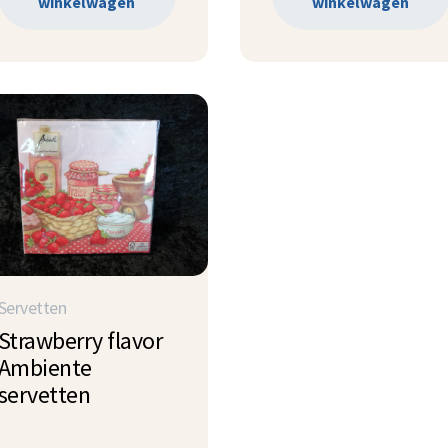
winkelwagen
winkelwagen
Servetten
Strawberry flavor
Ambiente
servetten