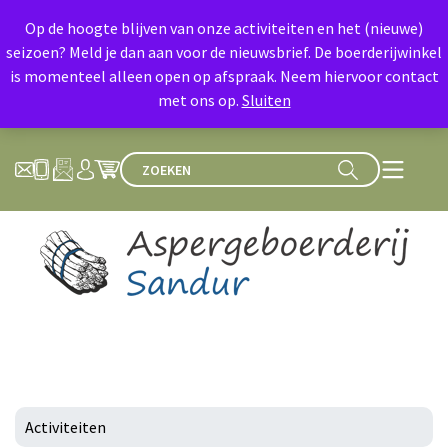
Op de hoogte blijven van onze activiteiten en het (nieuwe)
seizoen? Meld je dan aan voor de nieuwsbrief. De boerderijwinkel
is momenteel alleen open op afspraak. Neem hiervoor contact
met ons op.
Sluiten
Activiteiten