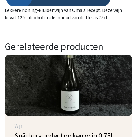
Oma's recept honing-kruidenwijn 75cl aantal
Lekkere honing-kruidenwijn van Oma's recept. Deze wijn
bevat 12% alcohol en de inhoud van de fles is 75cl.
Gerelateerde producten
Wijn
Spätburgunder trocken wijn 0.75l