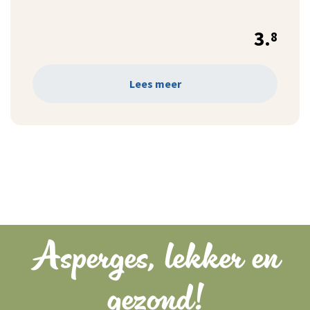
3.
8
Lees meer
Asperges, lekker en
gezond!