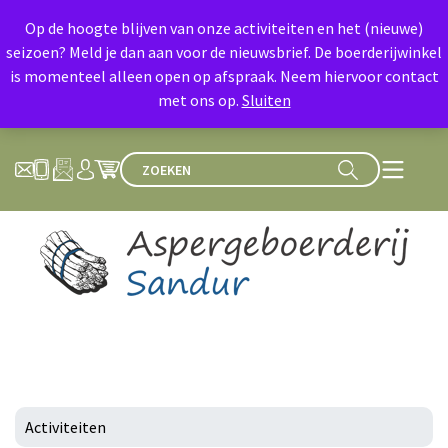
Op de hoogte blijven van onze activiteiten en het (nieuwe)
seizoen? Meld je dan aan voor de nieuwsbrief. De boerderijwinkel
is momenteel alleen open op afspraak. Neem hiervoor contact
met ons op.
Sluiten
Activiteiten