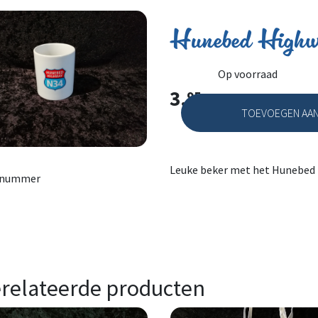
Hunebed Highw
Op voorraad
3.
95
TOEVOEGEN AAN
Hunebed Highway N3
Leuke beker met het Hunebed 
lnummer
relateerde producten