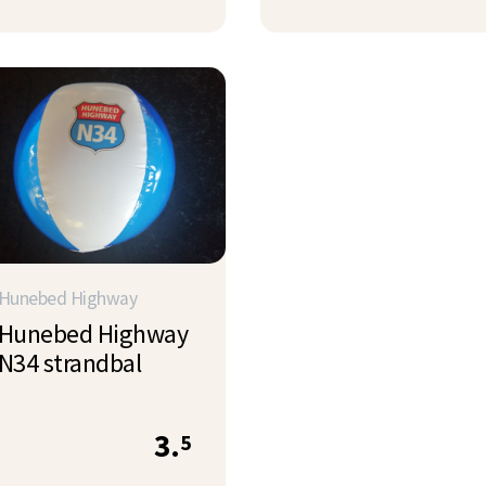
Hunebed Highway
Hunebed Highway
N34 strandbal
3.
5