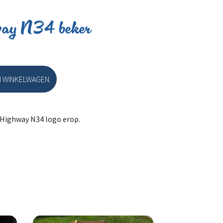
ay N34 beker
 WINKELWAGEN
4 beker aantal
Highway N34 logo erop.