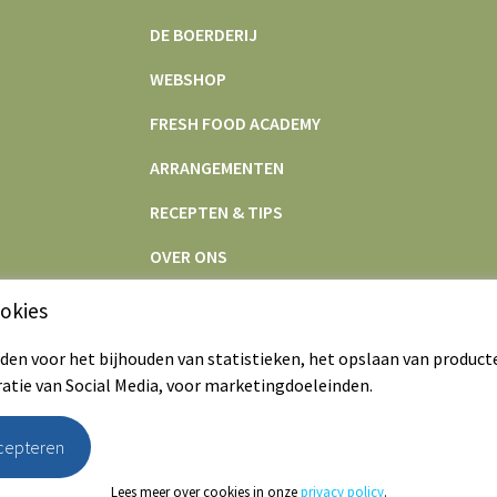
DE BOERDERIJ
WEBSHOP
FRESH FOOD ACADEMY
ARRANGEMENTEN
RECEPTEN & TIPS
OVER ONS
CONTACT
okies
en voor het bijhouden van statistieken, het opslaan van product
ratie van Social Media, voor marketingdoeleinden.
ccepteren
Webshop
|
De boerderij
|
Algemene voo
Lees meer over cookies in onze
privacy policy
.