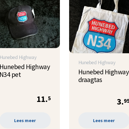
Hunebed Highway
Hunebed Highway
Hunebed Highway
Hunebed Highway
N34 pet
draagtas
11.
5
3.
9
Lees meer
Lees meer