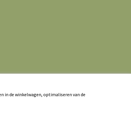
en in de winkelwagen, optimaliseren van de
rwaarden
|
Contact
|
Website door Webba