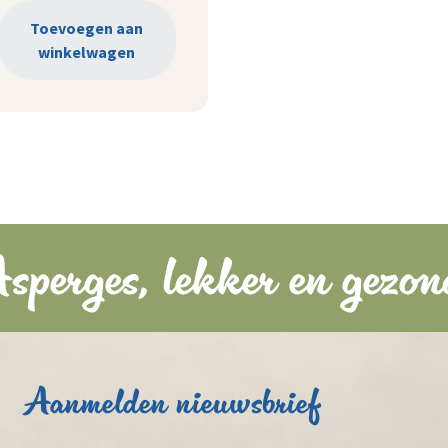
Toevoegen aan
winkelwagen
sperges, lekker en gezon
Aanmelden nieuwsbrief