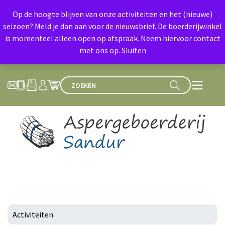
Op de hoogte blijven van onze activiteiten en het (nieuwe)
seizoen? Meld je dan aan voor de nieuwsbrief. De boerderijwinkel
is momenteel alleen open op afspraak. Neem hiervoor contact
met ons op.
Sluiten
Activiteiten