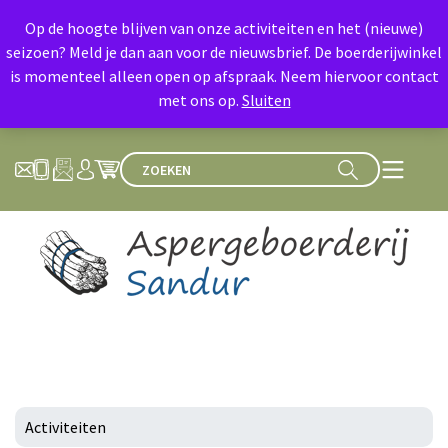
Op de hoogte blijven van onze activiteiten en het (nieuwe)
seizoen? Meld je dan aan voor de nieuwsbrief. De boerderijwinkel
is momenteel alleen open op afspraak. Neem hiervoor contact
met ons op.
Sluiten
Activiteiten