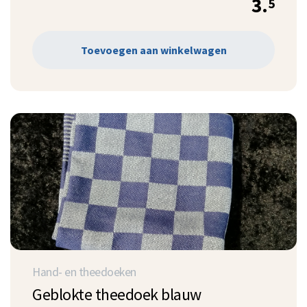
3.
5
Toevoegen aan winkelwagen
Hand- en theedoeken
Geblokte theedoek blauw