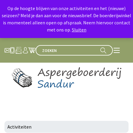
Op de hoogte blijven van onze activiteiten en het (nieuwe)
seizoen? Meld je dan aan voor de nieuwsbrief. De boerderijwinkel
is momenteel alleen open op afspraak. Neem hiervoor contact
met ons op.
Sluiten
Activiteiten