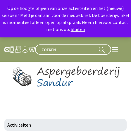
Op de hoogte blijven van onze activiteiten en het (nieuwe)
seizoen? Meld je dan aan voor de nieuwsbrief. De boerderijwinkel
is momenteel alleen open op afspraak. Neem hiervoor contact
met ons op.
Sluiten
Activiteiten