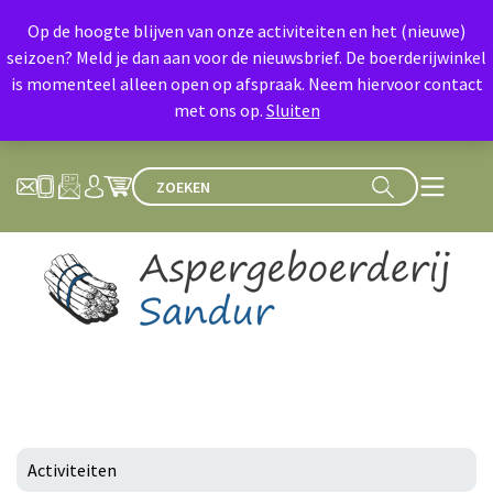
Op de hoogte blijven van onze activiteiten en het (nieuwe)
seizoen? Meld je dan aan voor de nieuwsbrief. De boerderijwinkel
is momenteel alleen open op afspraak. Neem hiervoor contact
met ons op.
Sluiten
Activiteiten