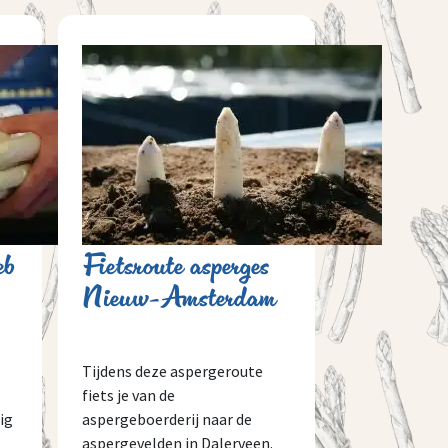
eb
Fietsroute asperges
Nieuw-Amsterdam
Tijdens deze aspergeroute
fiets je van de
ig
aspergeboerderij naar de
aspergevelden in Dalerveen.