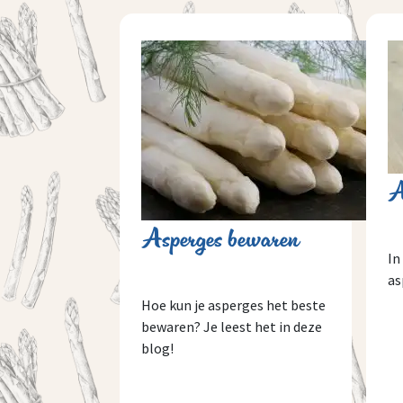
A
Asperges bewaren
In
as
Hoe kun je asperges het beste
bewaren? Je leest het in deze
blog!