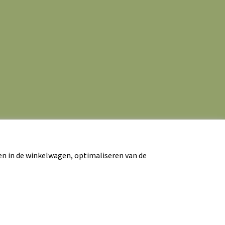
en in de winkelwagen, optimaliseren van de
rwaarden
|
Contact
|
Website door Webba