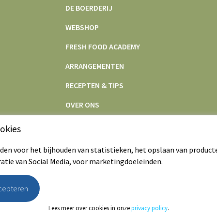
DE BOERDERIJ
WEBSHOP
FRESH FOOD ACADEMY
ARRANGEMENTEN
RECEPTEN & TIPS
OVER ONS
CONTACT
okies
en voor het bijhouden van statistieken, het opslaan van product
ratie van Social Media, voor marketingdoeleinden.
ccepteren
Webshop
|
De boerderij
|
Algemene voo
Lees meer over cookies in onze
privacy policy
.