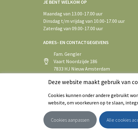
JE BENT WELKOM OP
Maandag van 13.00-17.00 uur
Dinsdag t/m vrijdag van 10.00-17.00 uur
Zaterdag van 09.00-17.00 uur
ADRES- EN CONTACTGEGEVENS
Fam. Gengler
Vaart Noordzijde 186
7833 HJ Nieuw Amsterdam
+31 (0)591 55 43 75
Deze website maakt gebruik van co
info@aspergeboerderijsandur.nl
Cookies kunnen onder andere gebruikt word
website, om voorkeuren op te slaan, integ
Cookies aanpassen
Alle cookies a
© 2026 - Aspergeboerderij Sandur